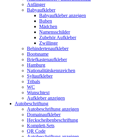
Anfänger
Babyaufkleber
Babyaufkleber anzeigen
Buben
Mädchen
Namensschilder
Zubehör Aufkleber
Zwillinge
Behindertenaufkleber
Bootsname
Briefkastenaufkleber
Hamburg
Nationalitätskennzeichen
Syltaufkleber
Tribals
WC
Wunschtext
Aufkleber anzeigen
Autobeschriftung
Autobeschriftung anzeigen
Domainaufkleber
Heckscheibenbeschriftung
Komplett-Sets
QR Code
Autobeschriftung anzeigen