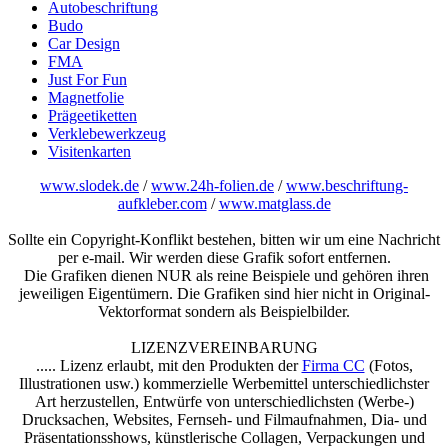
Autobeschriftung
Budo
Car Design
FMA
Just For Fun
Magnetfolie
Prägeetiketten
Verklebewerkzeug
Visitenkarten
www.slodek.de
/
www.24h-folien.de
/
www.beschriftung-
aufkleber.com
/
www.matglass.de
Sollte ein Copyright-Konflikt bestehen, bitten wir um eine Nachricht
per e-mail. Wir werden diese Grafik sofort entfernen.
Die Grafiken dienen NUR als reine Beispiele und gehören ihren
jeweiligen Eigentümern. Die Grafiken sind hier nicht in Original-
Vektorformat sondern als Beispielbilder.
LIZENZVEREINBARUNG
..... Lizenz erlaubt, mit den Produkten der
Firma CC
(Fotos,
Illustrationen usw.) kommerzielle Werbemittel unterschiedlichster
Art herzustellen, Entwürfe von unterschiedlichsten (Werbe-)
Drucksachen, Websites, Fernseh- und Filmaufnahmen, Dia- und
Präsentationsshows, künstlerische Collagen, Verpackungen und