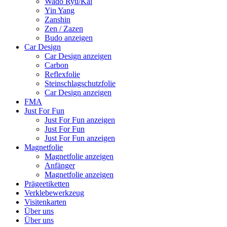
Wado Ryu/Kai
Yin Yang
Zanshin
Zen / Zazen
Budo anzeigen
Car Design
Car Design anzeigen
Carbon
Reflexfolie
Steinschlagschutzfolie
Car Design anzeigen
FMA
Just For Fun
Just For Fun anzeigen
Just For Fun
Just For Fun anzeigen
Magnetfolie
Magnetfolie anzeigen
Anfänger
Magnetfolie anzeigen
Prägeetiketten
Verklebewerkzeug
Visitenkarten
Über uns
Über uns