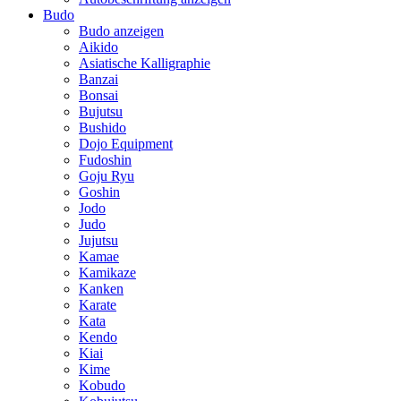
Budo
Budo anzeigen
Aikido
Asiatische Kalligraphie
Banzai
Bonsai
Bujutsu
Bushido
Dojo Equipment
Fudoshin
Goju Ryu
Goshin
Jodo
Judo
Jujutsu
Kamae
Kamikaze
Kanken
Karate
Kata
Kendo
Kiai
Kime
Kobudo