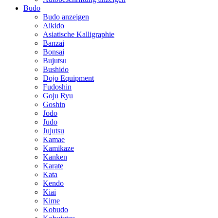
Budo
Budo anzeigen
Aikido
Asiatische Kalligraphie
Banzai
Bonsai
Bujutsu
Bushido
Dojo Equipment
Fudoshin
Goju Ryu
Goshin
Jodo
Judo
Jujutsu
Kamae
Kamikaze
Kanken
Karate
Kata
Kendo
Kiai
Kime
Kobudo