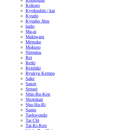
Kobujutsu
Kokoro
Kyokushin / kai
Kyudo
Kyusho Jitsu
laido
Ma-ai
Makiwara
Metsuke
Mokuso
Ninjutsu
Rei
Reiki
Reishiki
Ryukyu Kempo
Sake
Satori
Sensei
Shin-Bu-Ken
Shotokan
Shu-Ha-Ri
Sumo
Taekwondo
Tai Chi
Tai-Ki-Ken