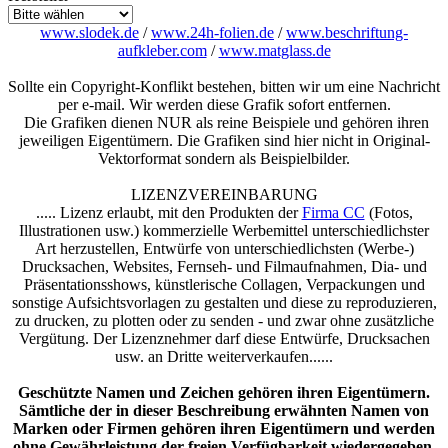
www.slodek.de
/
www.24h-folien.de
/
www.beschriftung-
aufkleber.com
/
www.matglass.de
Sollte ein Copyright-Konflikt bestehen, bitten wir um eine Nachricht
per e-mail. Wir werden diese Grafik sofort entfernen.
Die Grafiken dienen NUR als reine Beispiele und gehören ihren
jeweiligen Eigentümern. Die Grafiken sind hier nicht in Original-
Vektorformat sondern als Beispielbilder.
LIZENZVEREINBARUNG
..... Lizenz erlaubt, mit den Produkten der
Firma CC
(Fotos,
Illustrationen usw.) kommerzielle Werbemittel unterschiedlichster
Art herzustellen, Entwürfe von unterschiedlichsten (Werbe-)
Drucksachen, Websites, Fernseh- und Filmaufnahmen, Dia- und
Präsentationsshows, künstlerische Collagen, Verpackungen und
sonstige Aufsichtsvorlagen zu gestalten und diese zu reproduzieren,
zu drucken, zu plotten oder zu senden - und zwar ohne zusätzliche
Vergütung. Der Lizenznehmer darf diese Entwürfe, Drucksachen
usw. an Dritte weiterverkaufen......
Geschützte Namen und Zeichen gehören ihren Eigentümern.
Sämtliche der in dieser Beschreibung erwähnten Namen von
Marken oder Firmen gehören ihren Eigentümern und werden
ohne Gewährleistung der freien Verfügbarkeit wiedergegeben.