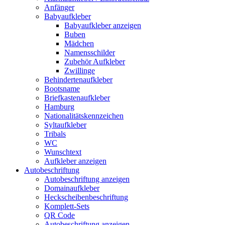
Anfänger
Babyaufkleber
Babyaufkleber anzeigen
Buben
Mädchen
Namensschilder
Zubehör Aufkleber
Zwillinge
Behindertenaufkleber
Bootsname
Briefkastenaufkleber
Hamburg
Nationalitätskennzeichen
Syltaufkleber
Tribals
WC
Wunschtext
Aufkleber anzeigen
Autobeschriftung
Autobeschriftung anzeigen
Domainaufkleber
Heckscheibenbeschriftung
Komplett-Sets
QR Code
Autobeschriftung anzeigen