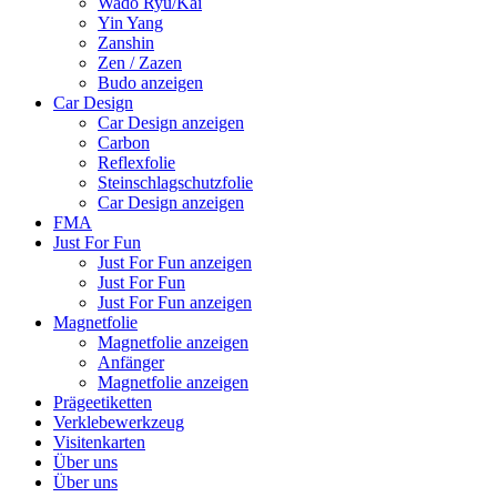
Wado Ryu/Kai
Yin Yang
Zanshin
Zen / Zazen
Budo anzeigen
Car Design
Car Design anzeigen
Carbon
Reflexfolie
Steinschlagschutzfolie
Car Design anzeigen
FMA
Just For Fun
Just For Fun anzeigen
Just For Fun
Just For Fun anzeigen
Magnetfolie
Magnetfolie anzeigen
Anfänger
Magnetfolie anzeigen
Prägeetiketten
Verklebewerkzeug
Visitenkarten
Über uns
Über uns