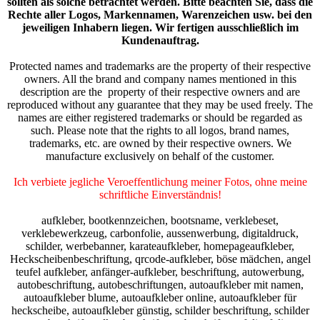
sollten als solche betrachtet werden. Bitte beachten Sie, dass die
Rechte aller Logos, Markennamen, Warenzeichen usw. bei den
jeweiligen Inhabern liegen. Wir fertigen ausschließlich im
Kundenauftrag.
Protected names and trademarks are the property of their respective
owners. All the brand and company names mentioned in this
description are the property of their respective owners and are
reproduced without any guarantee that they may be used freely. The
names are either registered trademarks or should be regarded as
such. Please note that the rights to all logos, brand names,
trademarks, etc. are owned by their respective owners. We
manufacture exclusively on behalf of the customer.
Ich verbiete jegliche Veroeffentlichung meiner Fotos, ohne meine
schriftliche Einverständnis!
aufkleber, bootkennzeichen, bootsname, verklebeset,
verklebewerkzeug, carbonfolie, aussenwerbung, digitaldruck,
schilder, werbebanner, karateaufkleber, homepageaufkleber,
Heckscheibenbeschriftung, qrcode-aufkleber, böse mädchen, angel
teufel aufkleber, anfänger-aufkleber, beschriftung, autowerbung,
autobeschriftung, autobeschriftungen, autoaufkleber mit namen,
autoaufkleber blume, autoaufkleber online, autoaufkleber für
heckscheibe, autoaufkleber günstig, schilder beschriftung, schilder