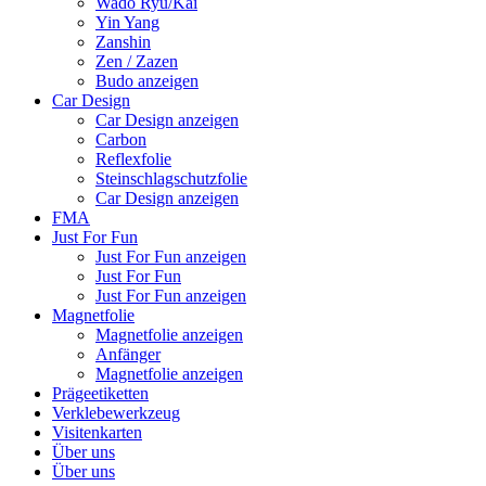
Wado Ryu/Kai
Yin Yang
Zanshin
Zen / Zazen
Budo anzeigen
Car Design
Car Design anzeigen
Carbon
Reflexfolie
Steinschlagschutzfolie
Car Design anzeigen
FMA
Just For Fun
Just For Fun anzeigen
Just For Fun
Just For Fun anzeigen
Magnetfolie
Magnetfolie anzeigen
Anfänger
Magnetfolie anzeigen
Prägeetiketten
Verklebewerkzeug
Visitenkarten
Über uns
Über uns