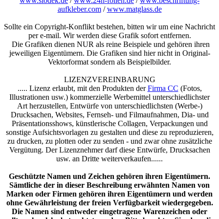
www.slodek.de
/
www.24h-folien.de
/
www.beschriftung-
aufkleber.com
/
www.matglass.de
Sollte ein Copyright-Konflikt bestehen, bitten wir um eine Nachricht
per e-mail. Wir werden diese Grafik sofort entfernen.
Die Grafiken dienen NUR als reine Beispiele und gehören ihren
jeweiligen Eigentümern. Die Grafiken sind hier nicht in Original-
Vektorformat sondern als Beispielbilder.
LIZENZVEREINBARUNG
..... Lizenz erlaubt, mit den Produkten der
Firma CC
(Fotos,
Illustrationen usw.) kommerzielle Werbemittel unterschiedlichster
Art herzustellen, Entwürfe von unterschiedlichsten (Werbe-)
Drucksachen, Websites, Fernseh- und Filmaufnahmen, Dia- und
Präsentationsshows, künstlerische Collagen, Verpackungen und
sonstige Aufsichtsvorlagen zu gestalten und diese zu reproduzieren,
zu drucken, zu plotten oder zu senden - und zwar ohne zusätzliche
Vergütung. Der Lizenznehmer darf diese Entwürfe, Drucksachen
usw. an Dritte weiterverkaufen......
Geschützte Namen und Zeichen gehören ihren Eigentümern.
Sämtliche der in dieser Beschreibung erwähnten Namen von
Marken oder Firmen gehören ihren Eigentümern und werden
ohne Gewährleistung der freien Verfügbarkeit wiedergegeben.
Die Namen sind entweder eingetragene Warenzeichen oder