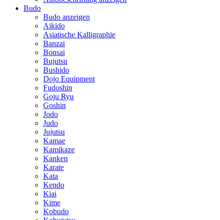
Budo
Budo anzeigen
Aikido
Asiatische Kalligraphie
Banzai
Bonsai
Bujutsu
Bushido
Dojo Equipment
Fudoshin
Goju Ryu
Goshin
Jodo
Judo
Jujutsu
Kamae
Kamikaze
Kanken
Karate
Kata
Kendo
Kiai
Kime
Kobudo