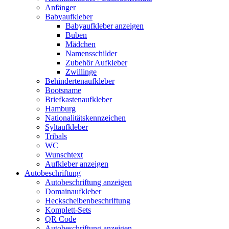
Anfänger
Babyaufkleber
Babyaufkleber anzeigen
Buben
Mädchen
Namensschilder
Zubehör Aufkleber
Zwillinge
Behindertenaufkleber
Bootsname
Briefkastenaufkleber
Hamburg
Nationalitätskennzeichen
Syltaufkleber
Tribals
WC
Wunschtext
Aufkleber anzeigen
Autobeschriftung
Autobeschriftung anzeigen
Domainaufkleber
Heckscheibenbeschriftung
Komplett-Sets
QR Code
Autobeschriftung anzeigen