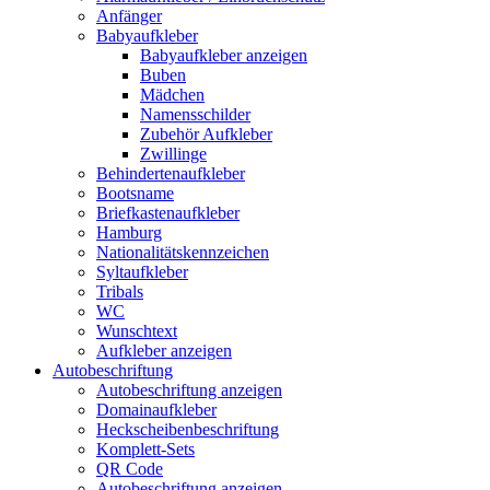
Anfänger
Babyaufkleber
Babyaufkleber anzeigen
Buben
Mädchen
Namensschilder
Zubehör Aufkleber
Zwillinge
Behindertenaufkleber
Bootsname
Briefkastenaufkleber
Hamburg
Nationalitätskennzeichen
Syltaufkleber
Tribals
WC
Wunschtext
Aufkleber anzeigen
Autobeschriftung
Autobeschriftung anzeigen
Domainaufkleber
Heckscheibenbeschriftung
Komplett-Sets
QR Code
Autobeschriftung anzeigen