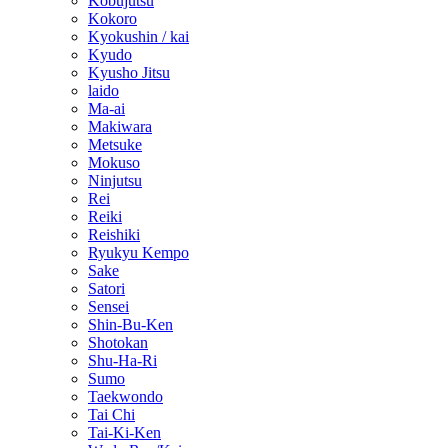
Kobujutsu
Kokoro
Kyokushin / kai
Kyudo
Kyusho Jitsu
laido
Ma-ai
Makiwara
Metsuke
Mokuso
Ninjutsu
Rei
Reiki
Reishiki
Ryukyu Kempo
Sake
Satori
Sensei
Shin-Bu-Ken
Shotokan
Shu-Ha-Ri
Sumo
Taekwondo
Tai Chi
Tai-Ki-Ken