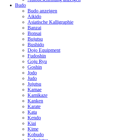
Budo
Budo anzeigen
Aikido
Asiatische Kalligraphie
Banzai
Bonsai
Bujutsu
Bushido
Dojo Equipment
Fudoshin
Goju Ryu
Goshin
Jodo
Judo
Jujutsu
Kamae
Kamikaze
Kanken
Karate
Kata
Kendo
Kiai
Kime
Kobudo