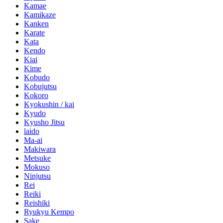
Kamae
Kamikaze
Kanken
Karate
Kata
Kendo
Kiai
Kime
Kobudo
Kobujutsu
Kokoro
Kyokushin / kai
Kyudo
Kyusho Jitsu
laido
Ma-ai
Makiwara
Metsuke
Mokuso
Ninjutsu
Rei
Reiki
Reishiki
Ryukyu Kempo
Sake