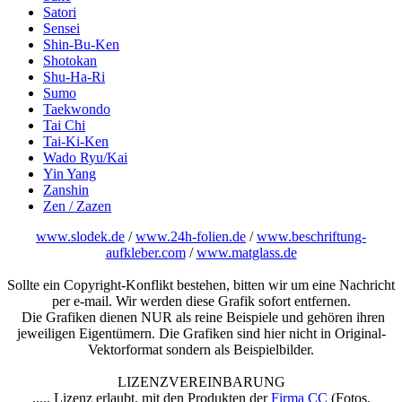
Satori
Sensei
Shin-Bu-Ken
Shotokan
Shu-Ha-Ri
Sumo
Taekwondo
Tai Chi
Tai-Ki-Ken
Wado Ryu/Kai
Yin Yang
Zanshin
Zen / Zazen
www.slodek.de
/
www.24h-folien.de
/
www.beschriftung-
aufkleber.com
/
www.matglass.de
Sollte ein Copyright-Konflikt bestehen, bitten wir um eine Nachricht
per e-mail. Wir werden diese Grafik sofort entfernen.
Die Grafiken dienen NUR als reine Beispiele und gehören ihren
jeweiligen Eigentümern. Die Grafiken sind hier nicht in Original-
Vektorformat sondern als Beispielbilder.
LIZENZVEREINBARUNG
..... Lizenz erlaubt, mit den Produkten der
Firma CC
(Fotos,