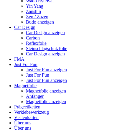
Wado Ryu/Kai
Yin Yang
Zanshin
Zen / Zazen
Budo anzeigen
Car Design
Car Design anzeigen
Carbon
Reflexfolie
Steinschlagschutzfolie
Car Design anzeigen
FMA
Just For Fun
Just For Fun anzeigen
Just For Fun
Just For Fun anzeigen
Magnetfolie
Magnetfolie anzeigen
Anfänger
Magnetfolie anzeigen
Prägeetiketten
Verklebewerkzeug
Visitenkarten
Über uns
Über uns