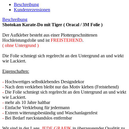
Beschreibung
Kundenrezensionen
Beschreibung
Shotokan Karate-Do mit Tiger ( Oracal / 3M Folie )
Der Aufkleber besteht aus einer Plottergeschnittenen
Hochleistungsfolie und ist
FREISTEHEND
.
( ohne Untergrund )
Die Folie schmiegt sich regelrecht an den Untergrund an und wirkt
wie Lackiert.
Eigenschaften:
-
Hochwertiges selbstklebendes Designdekor
-
Nach dem verkleben bleibt nur das Motiv kleben (Freistehend)
-
Die Folie schmiegt sich regelrecht an den Untergrund an und wirkt
wie Lackiert.
-
mehr als 10 Jahre haltbar
-
Einfache Verklebung für jedermann
-
Extrem witterungsbeständig und Waschanlagenfest
-
Bei Bedarf rueckstandslos entfernbar
Wir sind in der Lage,
JEDE GRAFIK
in überzeugender Qualität zu