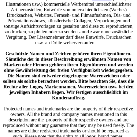
Illustrationen usw.) kommerzielle Werbemittel unterschiedlichster
Art herzustellen, Entwürfe von unterschiedlichsten (Werbe-)
Drucksachen, Websites, Fernseh- und Filmaufnahmen, Dia- und
Präsentationsshows, künstlerische Collagen, Verpackungen und
sonstige Aufsichtsvorlagen zu gestalten und diese zu reproduzieren,
zu drucken, zu plotten oder zu senden - und zwar ohne zusätzliche
Vergütung. Der Lizenznehmer darf diese Entwürfe, Drucksachen
usw. an Dritte weiterverkaufen......
Geschützte Namen und Zeichen gehören ihren Eigentümern.
Sämtliche der in dieser Beschreibung erwähnten Namen von
Marken oder Firmen gehören ihren Eigentümern und werden
ohne Gewährleistung der freien Verfügbarkeit wiedergegeben.
Die Namen sind entweder eingetragene Warenzeichen oder
sollten als solche betrachtet werden. Bitte beachten Sie, dass die
Rechte aller Logos, Markennamen, Warenzeichen usw. bei den
jeweiligen Inhabern liegen. Wir fertigen ausschließlich im
Kundenauftrag.
Protected names and trademarks are the property of their respective
owners. All the brand and company names mentioned in this
description are the property of their respective owners and are
reproduced without any guarantee that they may be used freely. The
names are either registered trademarks or should be regarded as
such. Please note that the rights to all logos, brand names,