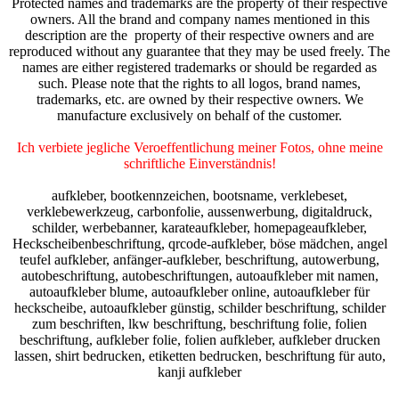
Protected names and trademarks are the property of their respective
owners. All the brand and company names mentioned in this
description are the property of their respective owners and are
reproduced without any guarantee that they may be used freely. The
names are either registered trademarks or should be regarded as
such. Please note that the rights to all logos, brand names,
trademarks, etc. are owned by their respective owners. We
manufacture exclusively on behalf of the customer.
Ich verbiete jegliche Veroeffentlichung meiner Fotos, ohne meine
schriftliche Einverständnis!
aufkleber, bootkennzeichen, bootsname, verklebeset,
verklebewerkzeug, carbonfolie, aussenwerbung, digitaldruck,
schilder, werbebanner, karateaufkleber, homepageaufkleber,
Heckscheibenbeschriftung, qrcode-aufkleber, böse mädchen, angel
teufel aufkleber, anfänger-aufkleber, beschriftung, autowerbung,
autobeschriftung, autobeschriftungen, autoaufkleber mit namen,
autoaufkleber blume, autoaufkleber online, autoaufkleber für
heckscheibe, autoaufkleber günstig, schilder beschriftung, schilder
zum beschriften, lkw beschriftung, beschriftung folie, folien
beschriftung, aufkleber folie, folien aufkleber, aufkleber drucken
lassen, shirt bedrucken, etiketten bedrucken, beschriftung für auto,
kanji aufkleber