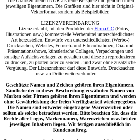
Die Grafiken dienen NUR als reine Beispiele und gehören ihren
jeweiligen Eigentümern. Die Grafiken sind hier nicht in Original-
Vektorformat sondern als Beispielbilder.
LIZENZVEREINBARUNG
..... Lizenz erlaubt, mit den Produkten der
Firma CC
(Fotos,
Illustrationen usw.) kommerzielle Werbemittel unterschiedlichster
Art herzustellen, Entwürfe von unterschiedlichsten (Werbe-)
Drucksachen, Websites, Fernseh- und Filmaufnahmen, Dia- und
Präsentationsshows, künstlerische Collagen, Verpackungen und
sonstige Aufsichtsvorlagen zu gestalten und diese zu reproduzieren,
zu drucken, zu plotten oder zu senden - und zwar ohne zusätzliche
Vergütung. Der Lizenznehmer darf diese Entwürfe, Drucksachen
usw. an Dritte weiterverkaufen......
Geschützte Namen und Zeichen gehören ihren Eigentümern.
Sämtliche der in dieser Beschreibung erwähnten Namen von
Marken oder Firmen gehören ihren Eigentümern und werden
ohne Gewährleistung der freien Verfügbarkeit wiedergegeben.
Die Namen sind entweder eingetragene Warenzeichen oder
sollten als solche betrachtet werden. Bitte beachten Sie, dass die
Rechte aller Logos, Markennamen, Warenzeichen usw. bei den
jeweiligen Inhabern liegen. Wir fertigen ausschließlich im
Kundenauftrag.