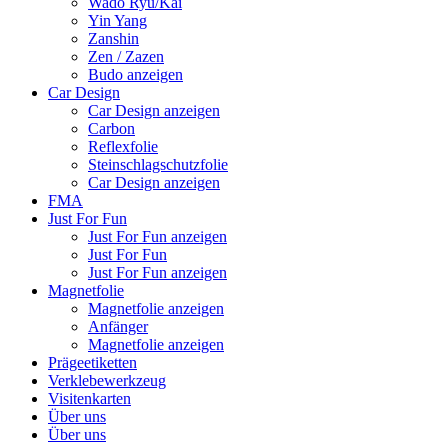
Wado Ryu/Kai
Yin Yang
Zanshin
Zen / Zazen
Budo anzeigen
Car Design
Car Design anzeigen
Carbon
Reflexfolie
Steinschlagschutzfolie
Car Design anzeigen
FMA
Just For Fun
Just For Fun anzeigen
Just For Fun
Just For Fun anzeigen
Magnetfolie
Magnetfolie anzeigen
Anfänger
Magnetfolie anzeigen
Prägeetiketten
Verklebewerkzeug
Visitenkarten
Über uns
Über uns