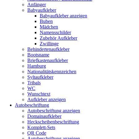
Anfänger
Babyaufkleber
Babyaufkleber anzeigen
Buben
Mädchen
Namensschilder
Zubehör Aufkleber
Zwillinge
Behindertenaufkleber
Bootsname
Briefkastenaufkleber
Hamburg
Nationalitätskennzeichen
Syltaufkleber
Tribals
WC
Wunschtext
Aufkleber anzeigen
Autobeschriftung
Autobeschriftung anzeigen
Domainaufkleber
Heckscheibenbeschriftung
Komplett-Sets
QR Code
Autobeschriftung anzeigen