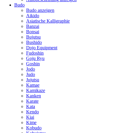
Budo
Budo anzeigen
Aikido
Asiatische Kalligraphie
Banzai
Bonsai
Bujutsu
Bushido
Dojo Equipment
Fudoshin
Goju Ryu
Goshin
Jodo
Judo
Jujutsu
Kamae
Kamikaze
Kanken
Karate
Kata
Kendo
Kiai
Kime
Kobudo