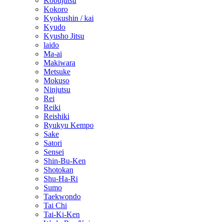
Kobujutsu
Kokoro
Kyokushin / kai
Kyudo
Kyusho Jitsu
laido
Ma-ai
Makiwara
Metsuke
Mokuso
Ninjutsu
Rei
Reiki
Reishiki
Ryukyu Kempo
Sake
Satori
Sensei
Shin-Bu-Ken
Shotokan
Shu-Ha-Ri
Sumo
Taekwondo
Tai Chi
Tai-Ki-Ken